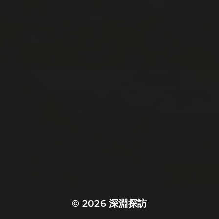
企業・社会系
妖怪系
怖い話
怪談系
犯罪系
異世界系
自然系
諸国百物語
超常現象系
都市伝説
© 2026
深淵探訪