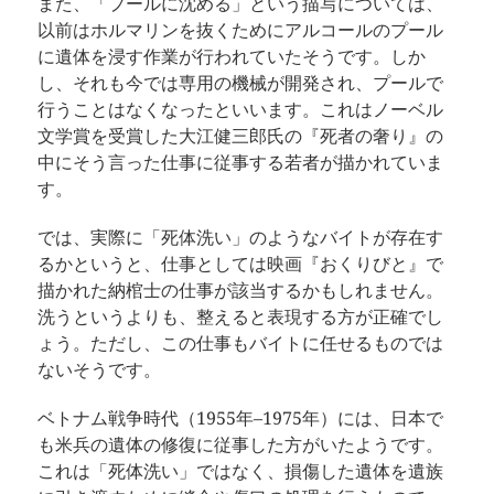
また、「プールに沈める」という描写については、
以前はホルマリンを抜くためにアルコールのプール
に遺体を浸す作業が行われていたそうです。しか
し、それも今では専用の機械が開発され、プールで
行うことはなくなったといいます。これはノーベル
文学賞を受賞した大江健三郎氏の『死者の奢り』の
中にそう言った仕事に従事する若者が描かれていま
す。
では、実際に「死体洗い」のようなバイトが存在す
るかというと、仕事としては映画『おくりびと』で
描かれた納棺士の仕事が該当するかもしれません。
洗うというよりも、整えると表現する方が正確でし
ょう。ただし、この仕事もバイトに任せるものでは
ないそうです。
ベトナム戦争時代（1955年–1975年）には、日本で
も米兵の遺体の修復に従事した方がいたようです。
これは「死体洗い」ではなく、損傷した遺体を遺族