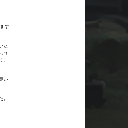
えます
いた
よう
う、
赤い
た。