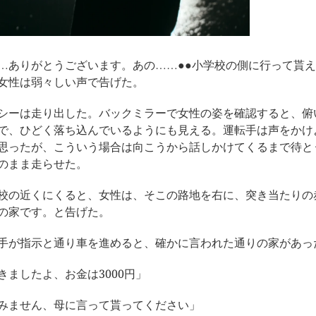
…ありがとうございます。あの……●●小学校の側に行って貰
女性は弱々しい声で告げた。
シーは走り出した。バックミラーで女性の姿を確認すると、俯
で、ひどく落ち込んでいるようにも見える。運転手は声をかけ
思ったが、こういう場合は向こうから話しかけてくるまで待と
のまま走らせた。
校の近くにくると、女性は、そこの路地を右に、突き当たりの
の家です。と告げた。
手が指示と通り車を進めると、確かに言われた通りの家があっ
きましたよ、お金は3000円」
みません、母に言って貰ってください」