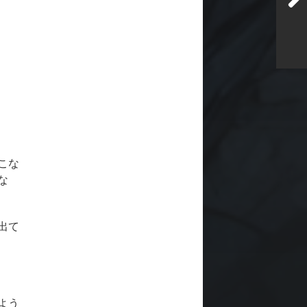
こな
な
出て
よう