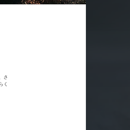
、さ
らく