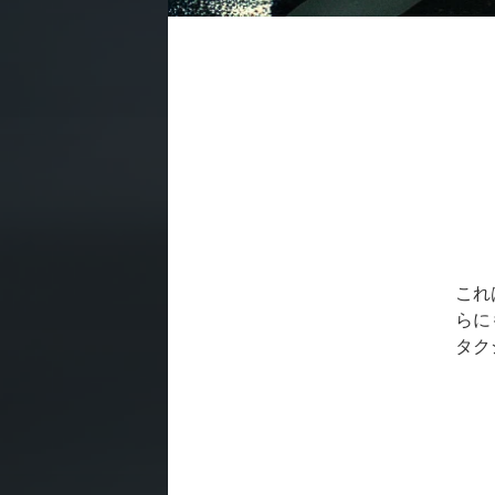
これ
らに
タク