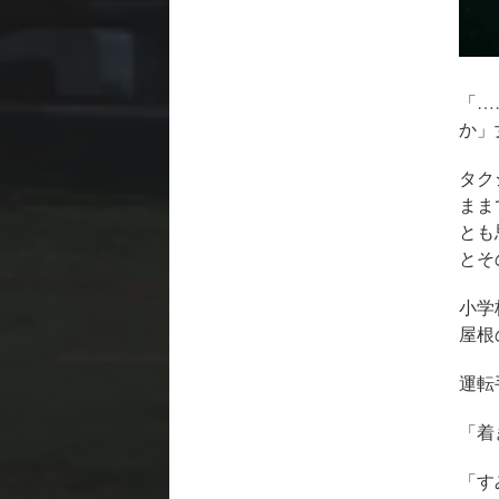
「…
か」
タク
まま
とも
とそ
小学
屋根
運転
「着
「す