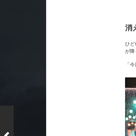
消
ひど
が降
「今