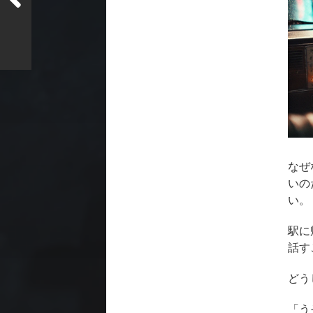
なぜ
いの
い。
駅に
話す
どう
「う