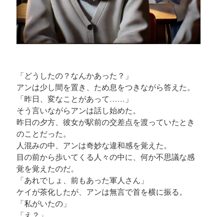
「どうしたの？なんかあった？」
アンは少し間を置き、ため息をつきながら答えた。
「昨日、変なことがあって……」
そう言いながらアンは話し始めた。
昨日の夕方、彼女が駅前の交差点を渡っていたとき
のことだった。
人混みの中、アンは奇妙な違和感を覚えた。
目の前から歩いてくる人々の中に、何か不思議な感
覚を覚えたのだ。
「あれでしょ、前もあった軍人さん」
ケイが茶化したが、アンは無言で首を横に振る。
「私がいたの」
「え？」