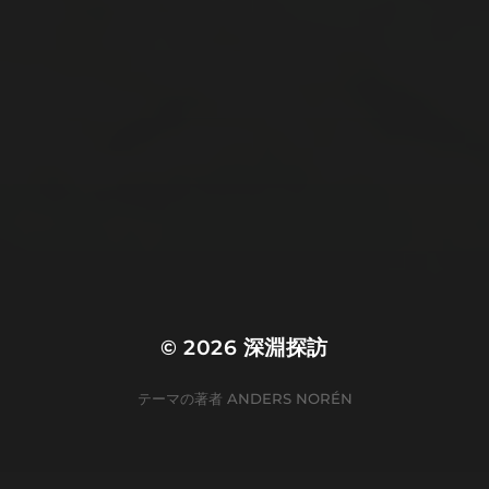
怪談系
犯罪系
異世界系
自然系
諸国百物語
超常現象系
都市伝説
© 2026
深淵探訪
テーマの著者
ANDERS NORÉN