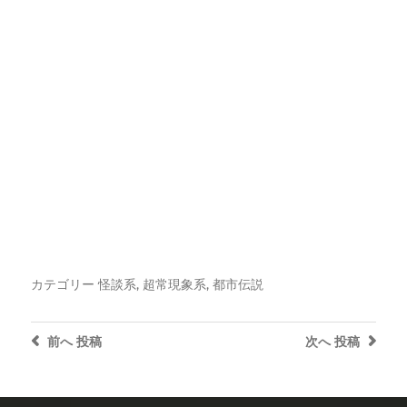
カテゴリー
怪談系
,
超常現象系
,
都市伝説
前へ
投稿
次へ
投稿