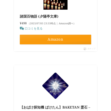
諸国百物語 (夕陽亭文庫)
¥498
（2025/07/03 23:33時点 | Amazon調べ）
口コミを見る
Amazon
ポチップ
【おばけ探知機 ばけたん】BAKETAN 霊石 –