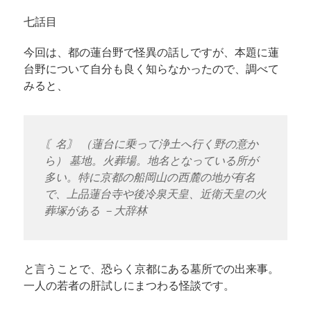
七話目
今回は、都の蓮台野で怪異の話しですが、本題に蓮
台野について自分も良く知らなかったので、調べて
みると、
〘名〙 （蓮台に乗って浄土へ行く野の意か
ら） 墓地。火葬場。地名となっている所が
多い。特に京都の船岡山の西麓の地が有名
で、上品蓮台寺や後冷泉天皇、近衛天皇の火
葬塚がある －大辞林
と言うことで、恐らく京都にある墓所での出来事。
一人の若者の肝試しにまつわる怪談です。