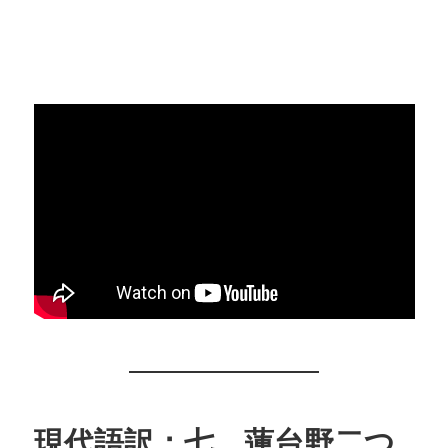
現代語訳：七 蓮台野二つ