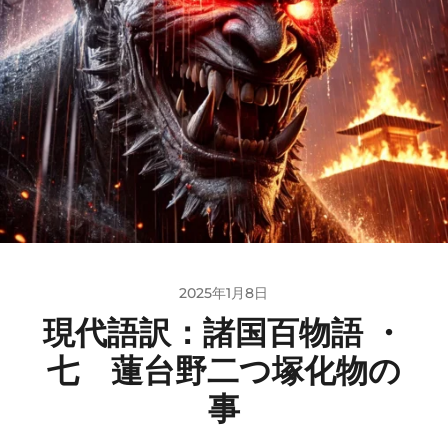
2025年1月8日
現代語訳：諸国百物語 ・
七 蓮台野二つ塚化物の
事