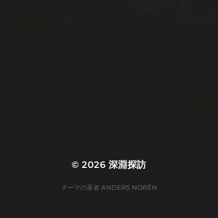
怖い話
怪談系
犯罪系
異世界系
自然系
諸国百物語
超常現象系
都市伝説
© 2026
深淵探訪
テーマの著者
ANDERS NORÉN