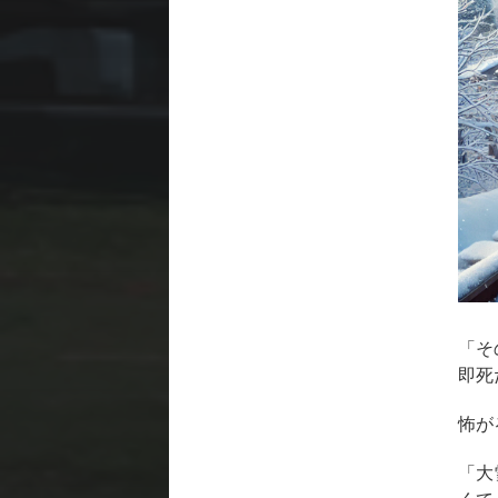
「そ
即死
怖が
「大