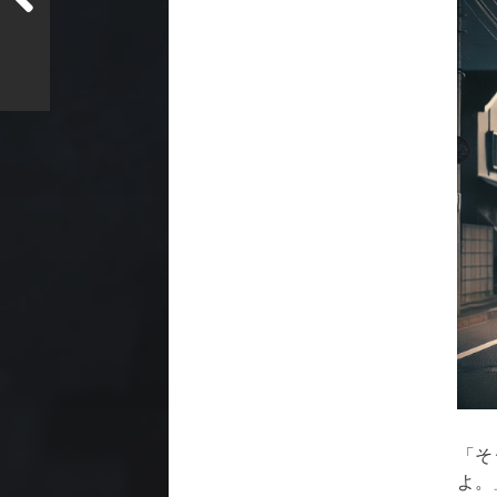
「そ
よ。