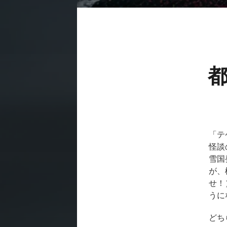
「テ
怪談
雪国
が、
せ！
うに
どち