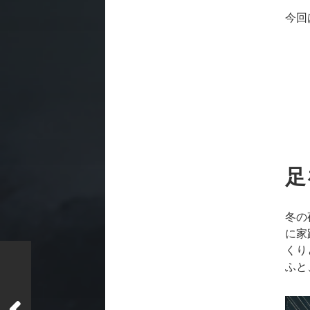
今回
足
冬の
に家
くり
ふと