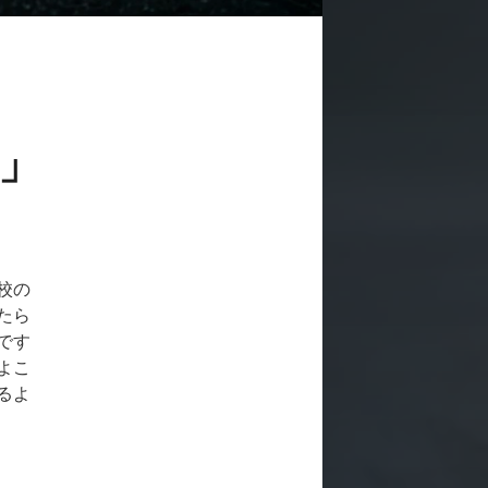
」
校の
たら
です
よこ
るよ