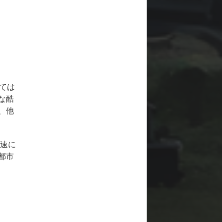
ては
な酷
、他
急速に
都市