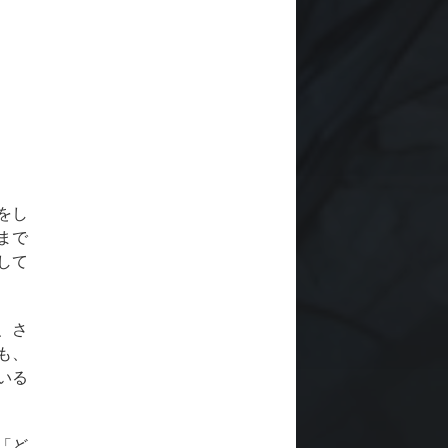
をし
まで
して
、さ
も、
いる
「ど