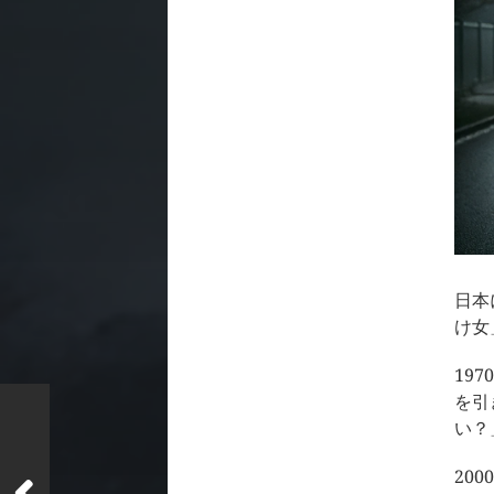
日本
け女
19
を引
い？
20