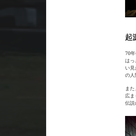
起
70
はっ
い見
の人
また
広ま
伝説