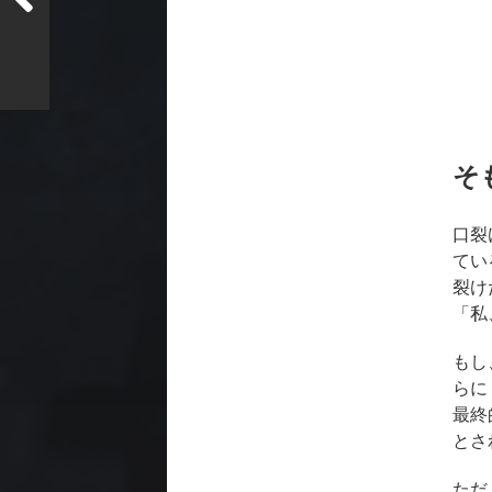
そ
口裂
てい
裂け
「私
もし
らに
最終
とさ
ただ