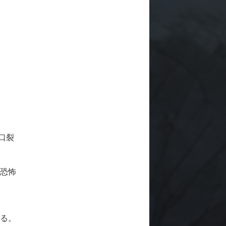
口裂
で恐怖
いる。